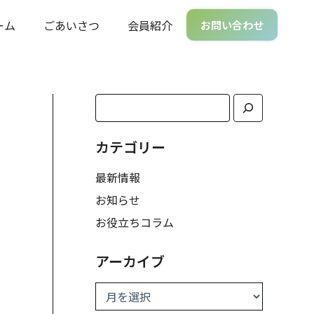
ーム
ごあいさつ
会員紹介
お問い合わせ
検
ア
索
ー
カ
イ
カテゴリー
ブ
最新情報
お知らせ
お役立ちコラム
アーカイブ
、