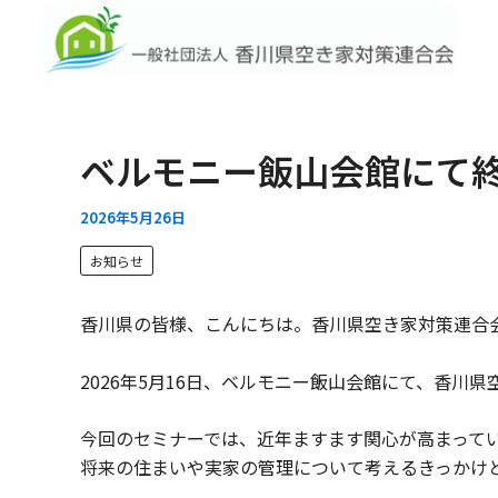
内
容
を
ス
キ
ッ
ベルモニー飯山会館にて
プ
2026年5月26日
お知らせ
香川県の皆様、こんにちは。香川県空き家対策連合
2026年5月16日、ベルモニー飯山会館にて、香川
今回のセミナーでは、近年ますます関心が高まって
将来の住まいや実家の管理について考えるきっかけ