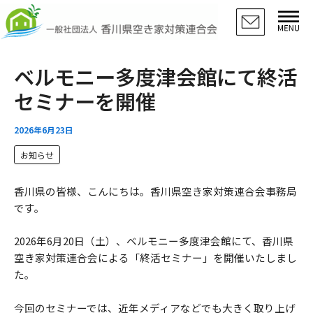
メ
検
ア
内
索
ー
ニ
容
カ
ュ
を
イ
ー
ス
ブ
ベルモニー多度津会館にて終活
キ
ッ
セミナーを開催
プ
2026年6月23日
お知らせ
香川県の皆様、こんにちは。香川県空き家対策連合会事務局
です。
2026年6月20日（土）、ベルモニー多度津会館にて、香川県
空き家対策連合会による「終活セミナー」を開催いたしまし
た。
今回のセミナーでは、近年メディアなどでも大きく取り上げ