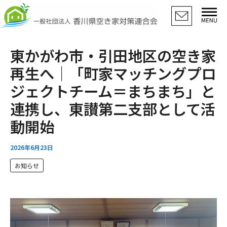
メ
検
ア
内
索
ー
ニ
容
カ
ュ
を
イ
ー
ス
ブ
東かがわ市・引田地区の空き家
キ
ッ
再生へ｜「町家マッチングプロ
プ
ジェクトチーム＝まちまち」と
連携し、東讃第二支部として活
動開始
2026年6月23日
お知らせ